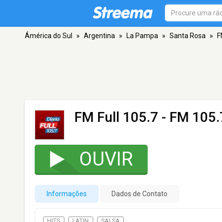
Ámérica do Sul
»
Argentina
»
La Pampa
»
Santa Rosa
»
F
FM Full 105.7
- FM 105.
OUVIR
Informações
Dados de Contato
HITS
LATIN
SALSA