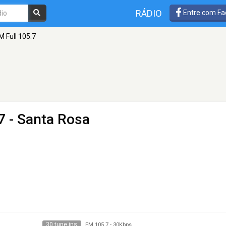
RÁDIO
Entre com Fa
M Full 105.7
7 - Santa Rosa
30 tune ins
FM 105.7
-
30Kbps