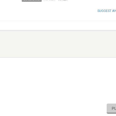
SUGGEST A
P