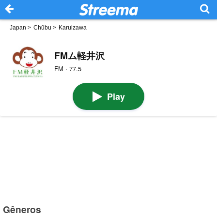
Japan
>
Chūbu
>
Karuizawa
FMム軽井沢
FM · 77.5
Play
Gêneros