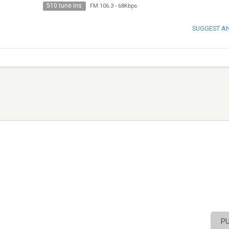
510 tune ins
FM 106.3
-
68Kbps
SUGGEST A
P