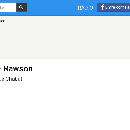
RÁDIO
Entre com Fa
ical
 - Rawson
 de Chubut