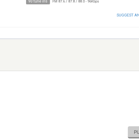
90 tune ins
FM 87.6 / 87.8 / 88.0
-
96Kbps
SUGGEST A
P