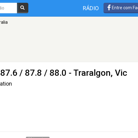
RÁDIO
Entre com Fa
alia
87.6 / 87.8 / 88.0 - Traralgon, Vic
tation