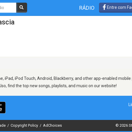
RÁDIO
Entre com Fa
ascia
e, iPad, iPod Touch, Android, Blackberry, and other app-enabled mobile 
Also, find the top new songs, playlists, and music on our website!
L
dade
/
Copyright Policy
/
AdChoices
© 2026 St