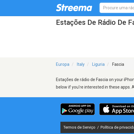
Estações De Rádio De F
Europa
Italy
Liguria
Fascia
Estações de rádio de Fascia on your iPhon
below if you're interested in these apps. 
Termos de Serviço
/
Política de privaci