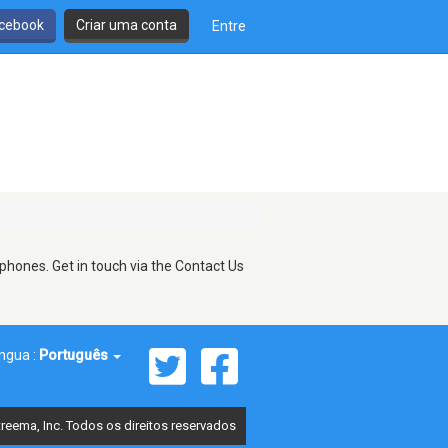
cebook
Criar uma conta
Entre
phones. Get in touch via the Contact Us
íngua :
Português
reema, Inc. Todos os direitos reservados