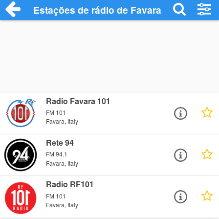
Estações de rádio de Favara - Ouça Onli
Radio Favara 101
FM 101
Favara, Italy
Rete 94
FM 94.1
Favara, Italy
Radio RF101
FM 101
Favara, Italy