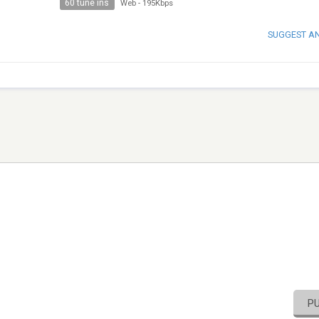
60 tune ins
Web
-
195Kbps
SUGGEST A
P