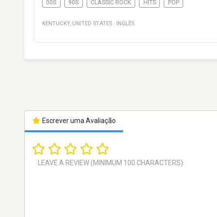
00S
90S
CLASSIC ROCK
HITS
POP
KENTUCKY
,
UNITED STATES
·
INGLÊS
Escrever uma Avaliação