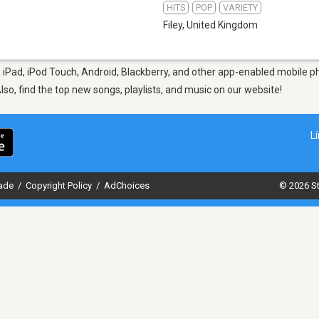
HITS
POP
VARIETY
Filey
,
United Kingdom
, iPad, iPod Touch, Android, Blackberry, and other app-enabled mobile ph
Also, find the top new songs, playlists, and music on our website!
L
dade
/
Copyright Policy
/
AdChoices
© 2026 St