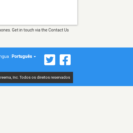
ones. Get in touch via the Contact Us
íngua :
Português
reema, Inc. Todos os direitos reservados