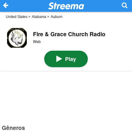
United States
>
Alabama
>
Auburn
Fire & Grace Church Radio
Web
Play
Gêneros