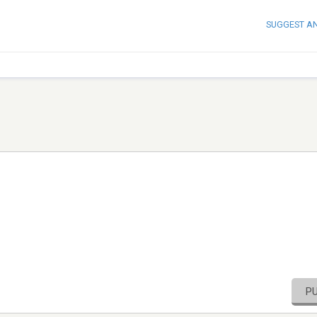
SUGGEST A
P