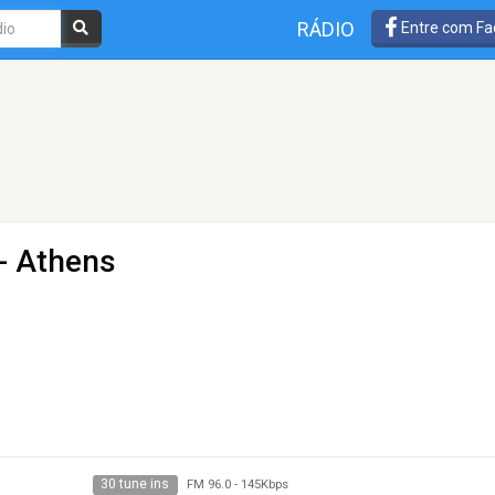
RÁDIO
Entre com Fa
- Athens
30 tune ins
FM 96.0
-
145Kbps