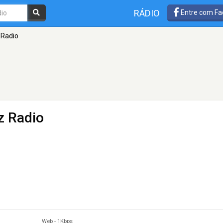
RÁDIO
Entre com Fa
 Radio
z Radio
Web
-
1Kbps