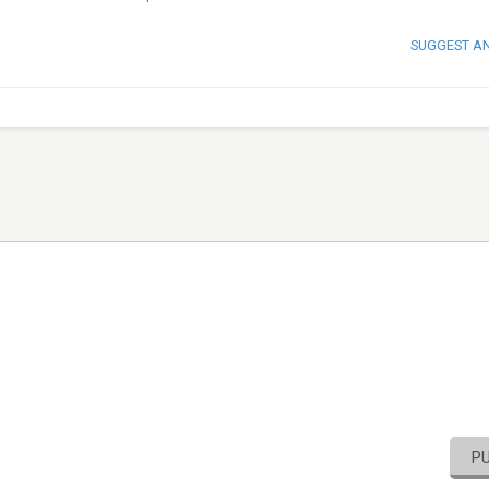
SUGGEST A
P