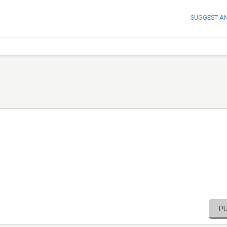
SUGGEST A
P