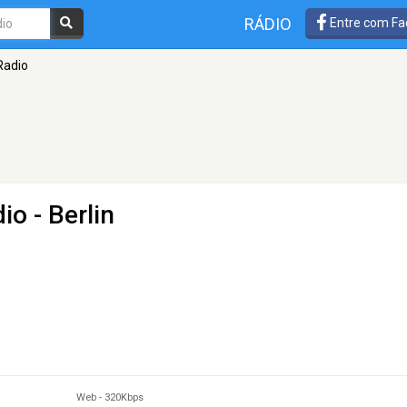
RÁDIO
Entre com Fa
Radio
dio
- Berlin
Web
-
320Kbps