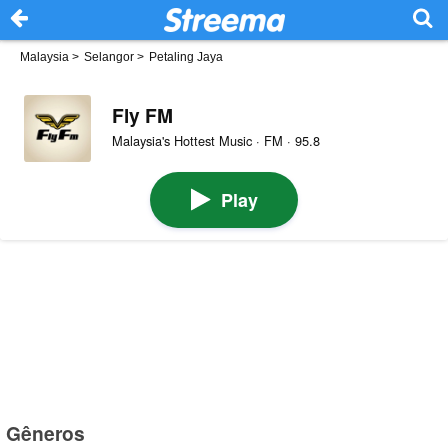
Malaysia
>
Selangor
>
Petaling Jaya
Fly FM
Malaysia's Hottest Music · FM · 95.8
Play
Gêneros