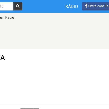
RÁDIO
Entre com Fa
esh Radio
VA