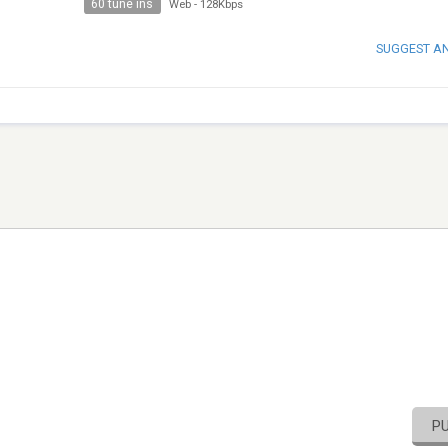
60 tune ins
Web
-
128Kbps
SUGGEST A
P