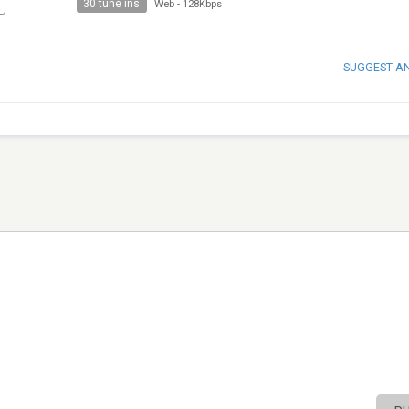
30 tune ins
Web
-
128Kbps
SUGGEST A