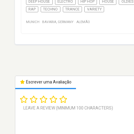
DEEP HOUSE
ELECTRO
HIP HOP
HOUSE
OLDIES
RAP
TECHNO
TRANCE
VARIETY
MUNICH
·
BAVARIA
,
GERMANY
·
ALEMÃO
Escrever uma Avaliação