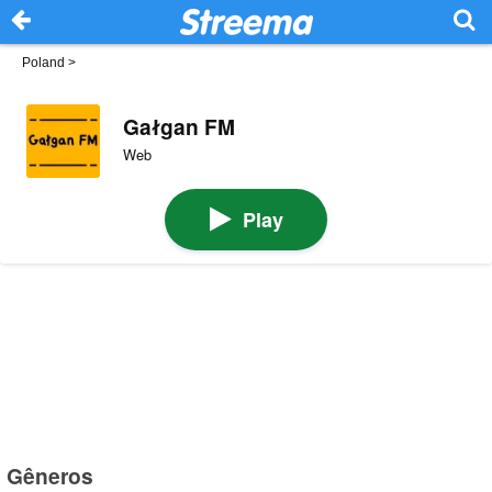
Poland
>
Gałgan FM
Web
Play
Gêneros