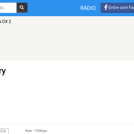
RÁDIO
Entre com Fa
i DX 2
ry
Web
-
192Kbps
TRA