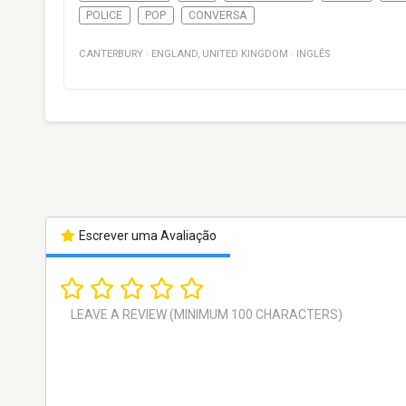
POLICE
POP
CONVERSA
CANTERBURY
·
ENGLAND
,
UNITED KINGDOM
·
INGLÊS
Escrever uma Avaliação