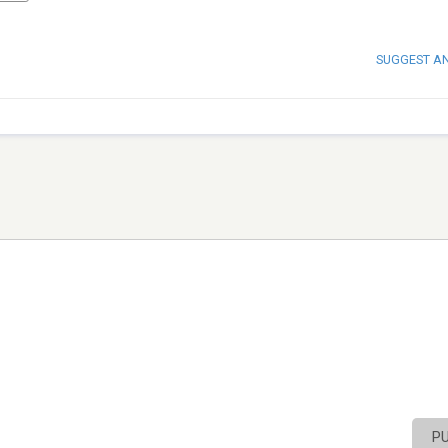
SUGGEST A
P