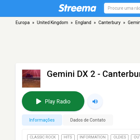
Europa
»
United Kingdom
»
England
»
Canterbury
»
Gemin
Gemini DX 2
- Canterbu
Play Radio
Informações
Dados de Contato
CLASSIC ROCK
HITS
INFORMATION
OLDIES
OU