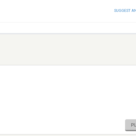
SUGGEST A
P