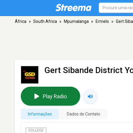
África
»
South Africa
»
Mpumalanga
»
Ermelo
»
Gert Siba
Gert Sibande District Y
Play Radio
Informações
Dados de Contato
COLLEGE