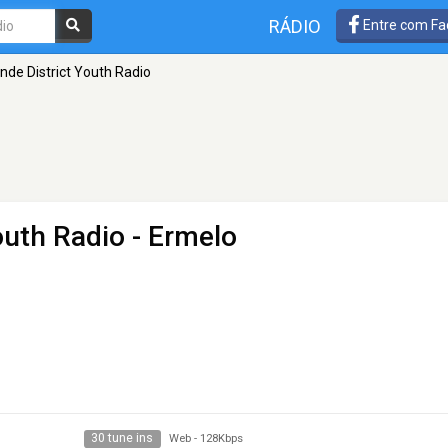
RÁDIO
Entre com Fa
nde District Youth Radio
outh Radio
- Ermelo
30 tune ins
Web
-
128Kbps