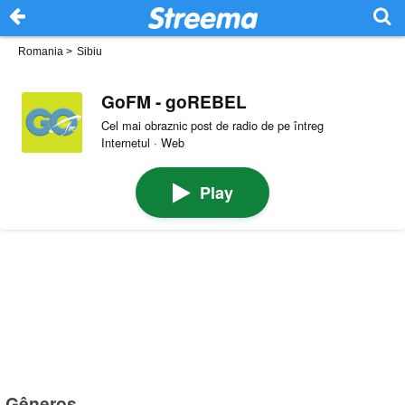
Romania
>
Sibiu
GoFM - goREBEL
Cel mai obraznic post de radio de pe întreg
Internetul · Web
Play
Gêneros