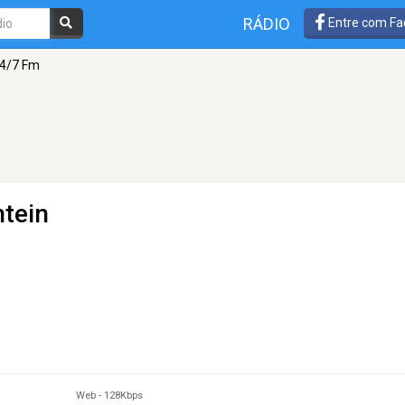
RÁDIO
Entre com Fa
4/7 Fm
tein
Web
-
128Kbps