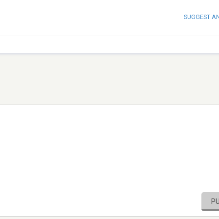
SUGGEST A
P