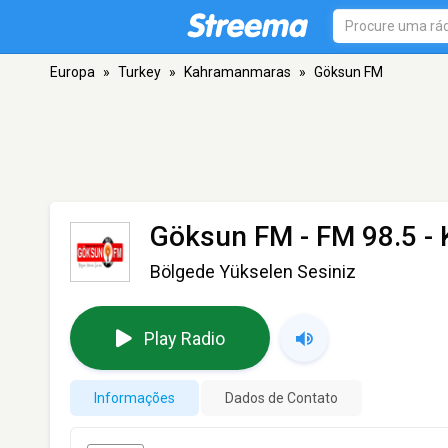
Europa
»
Turkey
»
Kahramanmaras
»
Göksun FM
Göksun FM
- FM 98.5 
Bölgede Yükselen Sesiniz
Play Radio
Informações
Dados de Contato