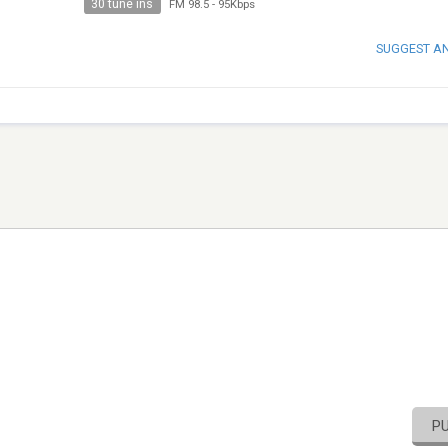
30 tune ins
FM 98.5
-
95Kbps
SUGGEST A
P