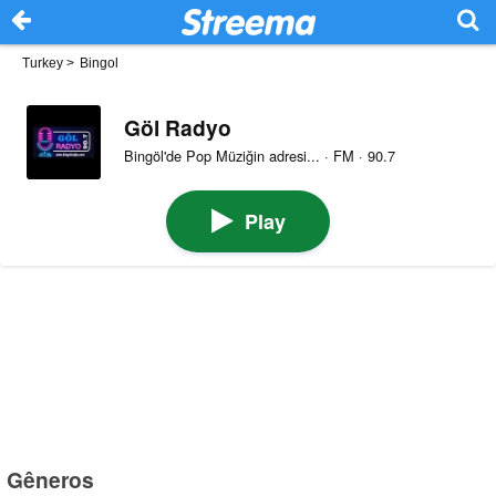
Turkey
>
Bingol
Göl Radyo
Bingöl'de Pop Müziğin adresi... · FM · 90.7
Play
Gêneros