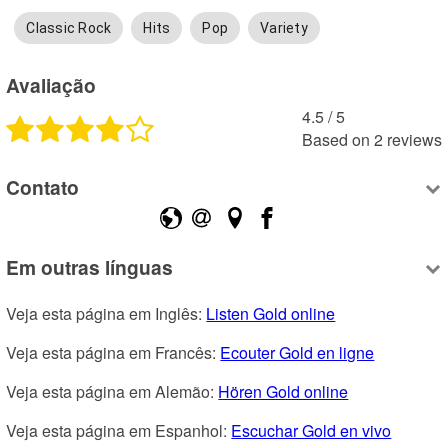
Classic Rock
Hits
Pop
Variety
Avaliação
4.5
 /
5
Based on
2
reviews
Contato
Em outras línguas
Veja esta página em Inglês: 
Listen Gold online
Veja esta página em Francês: 
Ecouter Gold en ligne
Veja esta página em Alemão: 
Hören Gold online
Veja esta página em Espanhol: 
Escuchar Gold en vivo