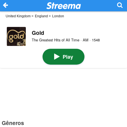
United Kingdom
>
England
>
London
Gold
The Greatest Hits of All Time · AM · 1548
Play
Gêneros