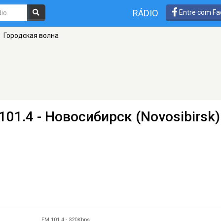
RÁDIO
Entre com Fa
Городская волна
101.4 - Новосибирск (Novosibirsk)
FM 101.4
-
320Kbps