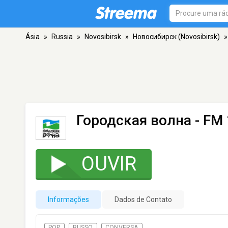
Ásia
»
Russia
»
Novosibirsk
»
Новосибирск (Novosibirsk)
»
Городская волна
- FM 
OUVIR
Informações
Dados de Contato
POP
RUSSO
CONVERSA