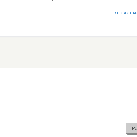
SUGGEST A
P