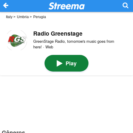
Italy
>
Umbria
>
Perugia
Radio Greenstage
GreenStage Radio, tomorrow's music goes from
here! · Web
Play
Gêneros