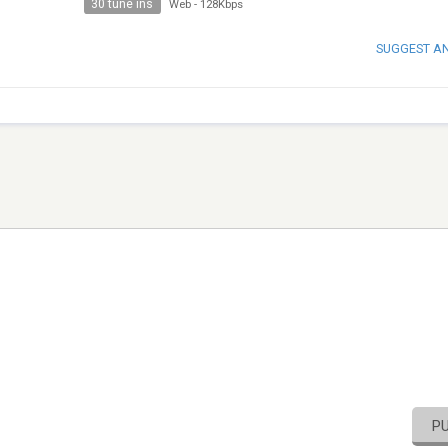
30 tune ins
Web
-
128Kbps
SUGGEST A
P