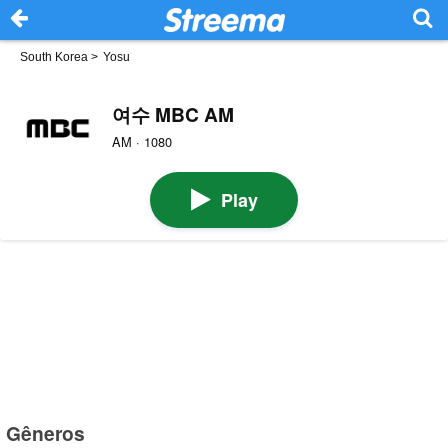
South Korea
>
Yosu
여수 MBC AM
AM · 1080
Play
Gêneros