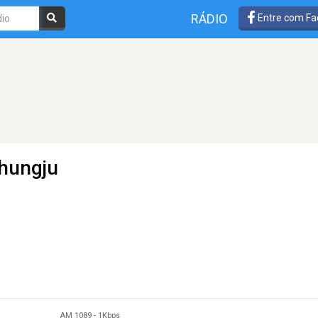
RÁDIO
Entre com Fa
hungju
AM 1089
-
1Kbps