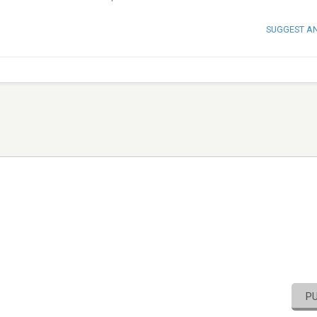
SUGGEST A
P