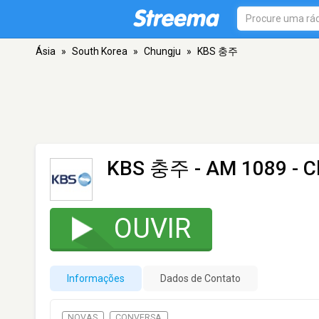
Ásia
»
South Korea
»
Chungju
»
KBS 충주
KBS 충주
- AM 1089 - C
OUVIR
Informações
Dados de Contato
NOVAS
CONVERSA