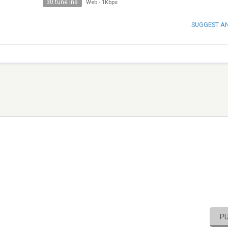
30 tune ins
Web
-
1Kbps
SUGGEST A
P