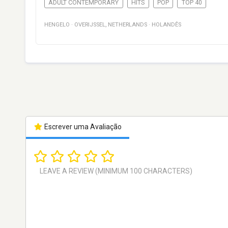
ADULT CONTEMPORARY
HITS
POP
TOP 40
HENGELO
·
OVERIJSSEL
,
NETHERLANDS
·
HOLANDÊS
Escrever uma Avaliação