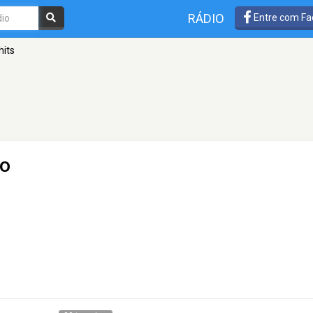
RÁDIO
Entre com Fa
its
lo