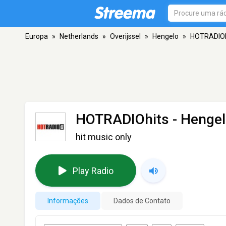
Europa
»
Netherlands
»
Overijssel
»
Hengelo
»
HOTRADIOh
HOTRADIOhits
- Henge
hit music only
Play Radio
Informações
Dados de Contato