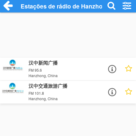
Estações de rádio de Hanzhong - Ouça O
汉中新闻广播
FM 95.6
Hanzhong, China
汉中交通旅游广播
FM 101.8
Hanzhong, China