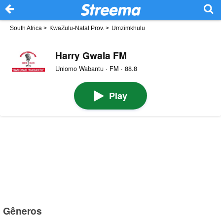
South Africa
>
KwaZulu-Natal Prov.
>
Umzimkhulu
Harry Gwala FM
Uniomo Wabantu · FM · 88.8
Play
Gêneros