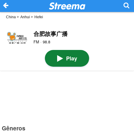
China
>
Anhui
>
Hefei
合肥故事广播
FM · 98.8
Play
Gêneros