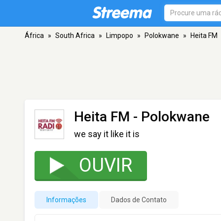
África
»
South Africa
»
Limpopo
»
Polokwane
»
Heita FM
Heita FM
- Polokwane
we say it like it is
OUVIR
Informações
Dados de Contato