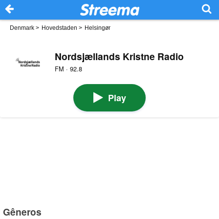
Denmark
>
Hovedstaden
>
Helsingør
Nordsjællands Kristne Radio
FM · 92.8
Play
Gêneros