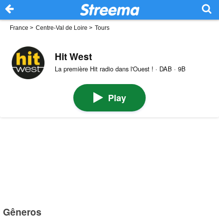
France
>
Centre-Val de Loire
>
Tours
Hit West
La première Hit radio dans l'Ouest ! · DAB · 9B
Play
Gêneros