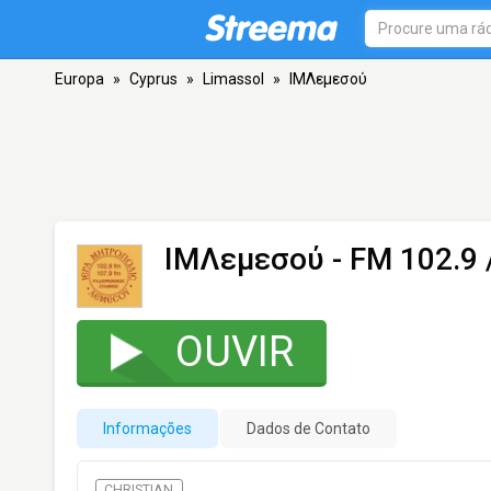
Europa
»
Cyprus
»
Limassol
»
IΜΛεμεσού
IΜΛεμεσού
- FM 102.9 
OUVIR
Informações
Dados de Contato
CHRISTIAN