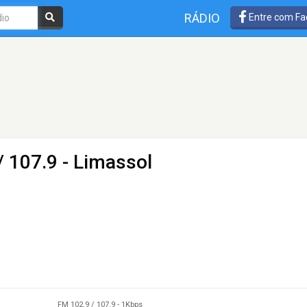
RÁDIO
Entre com Fa
/ 107.9 - Limassol
FM 102.9 / 107.9
-
1Kbps