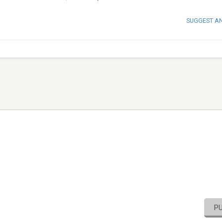
SUGGEST A
P