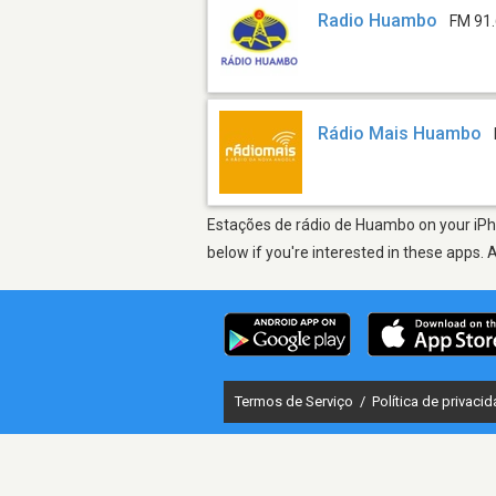
Radio Huambo
FM 91
Rádio Mais Huambo
Estações de rádio de Huambo on your iPho
below if you're interested in these apps. 
Termos de Serviço
/
Política de privaci