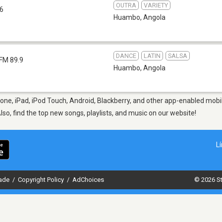
OUTRA
VARIETY
.6
Huambo
,
Angola
DANCE
LATIN
SALSA
FM 89.9
Huambo
,
Angola
ne, iPad, iPod Touch, Android, Blackberry, and other app-enabled mobil
Also, find the top new songs, playlists, and music on our website!
L
dade
/
Copyright Policy
/
AdChoices
© 2026 St