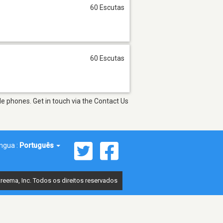
60 Escutas
60 Escutas
e phones. Get in touch via the Contact Us
íngua :
Português
reema, Inc. Todos os direitos reservados