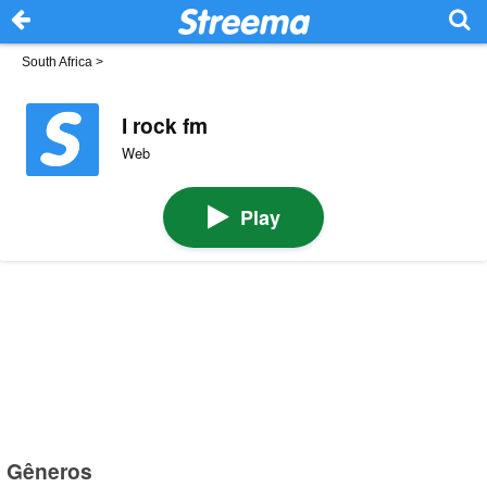
South Africa
>
I rock fm
Web
Play
Gêneros