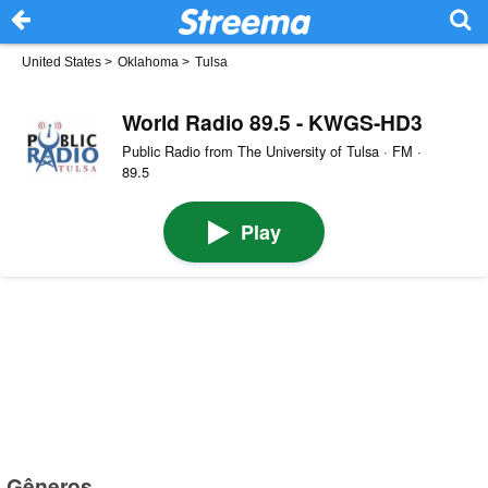
United States
>
Oklahoma
>
Tulsa
World Radio 89.5 - KWGS-HD3
Public Radio from The University of Tulsa · FM ·
89.5
Play
Gêneros