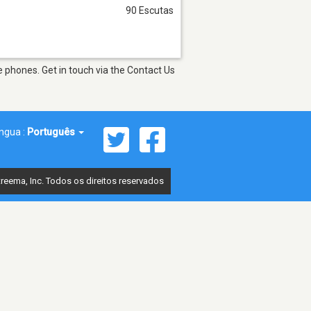
90 Escutas
 phones. Get in touch via the Contact Us
íngua :
Português
reema, Inc. Todos os direitos reservados