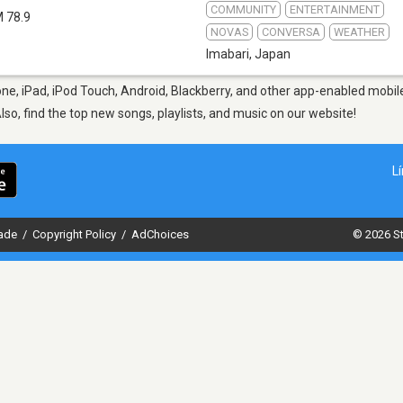
COMMUNITY
ENTERTAINMENT
 78.9
NOVAS
CONVERSA
WEATHER
Imabari
,
Japan
ne, iPad, iPod Touch, Android, Blackberry, and other app-enabled mobile
Also, find the top new songs, playlists, and music on our website!
L
dade
/
Copyright Policy
/
AdChoices
© 2026 St