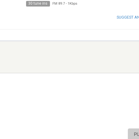
30 tune ins
FM 89.7
-
1Kbps
SUGGEST A
P