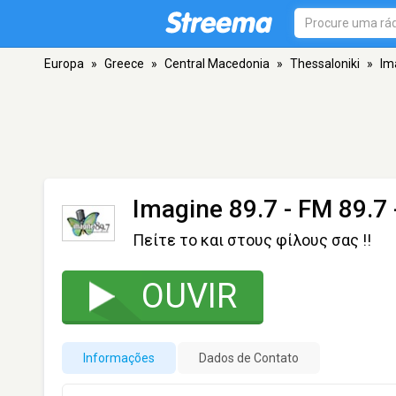
Europa
»
Greece
»
Central Macedonia
»
Thessaloniki
»
Im
Imagine 89.7
- FM 89.7 
Πείτε το και στους φίλους σας !!
OUVIR
Informações
Dados de Contato