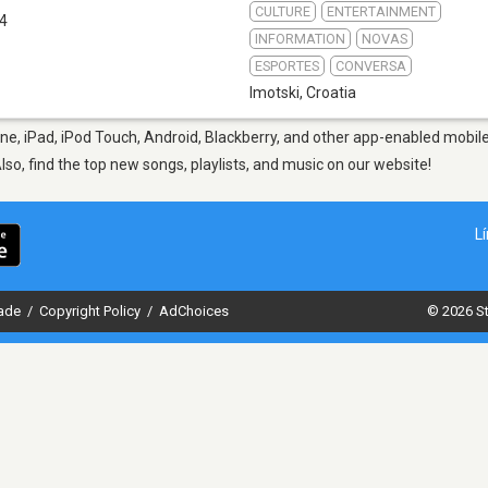
CULTURE
ENTERTAINMENT
.4
INFORMATION
NOVAS
ESPORTES
CONVERSA
Imotski
,
Croatia
ne, iPad, iPod Touch, Android, Blackberry, and other app-enabled mobile
Also, find the top new songs, playlists, and music on our website!
L
dade
/
Copyright Policy
/
AdChoices
© 2026 St