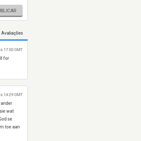
UBLICAR
s Avaliações
às 17:50 GMT
l for
às 14:29 GMT
s ander
asie wat
 God se
om toe aan