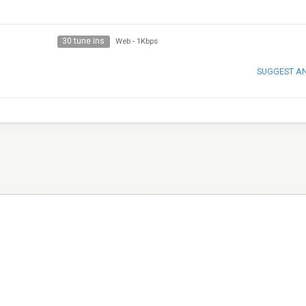
30 tune ins
Web
-
1Kbps
SUGGEST A