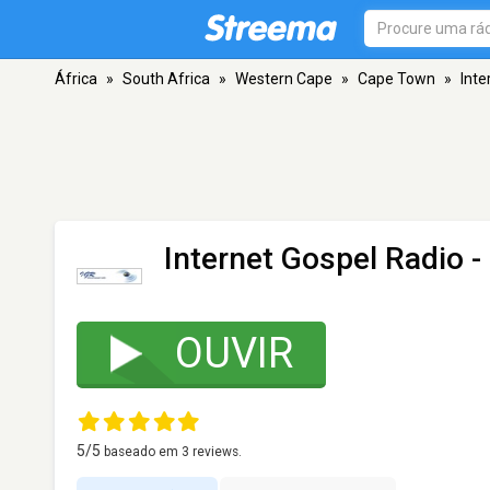
África
»
South Africa
»
Western Cape
»
Cape Town
»
Inte
Internet Gospel Radio
-
OUVIR
5
/5
baseado em
3
reviews.