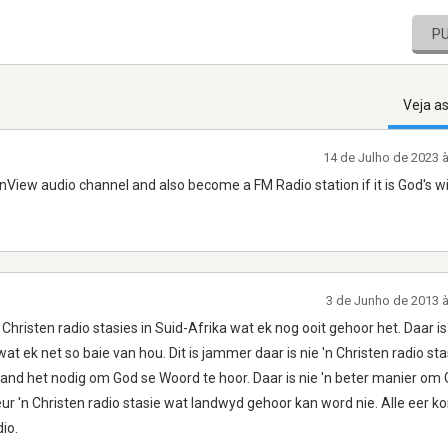
P
Veja a
14 de Julho de 2023 
View audio channel and also become a FM Radio station if it is God's wil
3 de Junho de 2013 
 Christen radio stasies in Suid-Afrika wat ek nog ooit gehoor het. Daar i
wat ek net so baie van hou. Dit is jammer daar is nie 'n Christen radio st
land het nodig om God se Woord te hoor. Daar is nie 'n beter manier om
ur 'n Christen radio stasie wat landwyd gehoor kan word nie. Alle eer k
io.