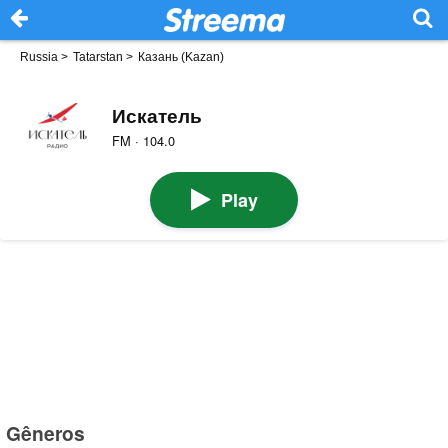
Russia
>
Tatarstan
>
Казань (Kazan)
Искатель
FM · 104.0
Play
Gêneros