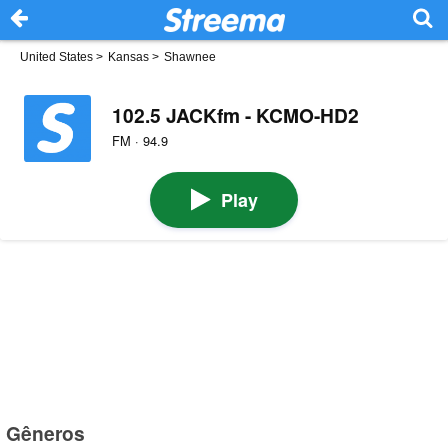
United States
>
Kansas
>
Shawnee
102.5 JACKfm - KCMO-HD2
FM · 94.9
Play
Gêneros