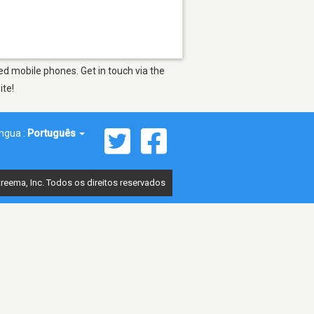
d mobile phones. Get in touch via the
ite!
íngua :
Português
reema, Inc. Todos os direitos reservados