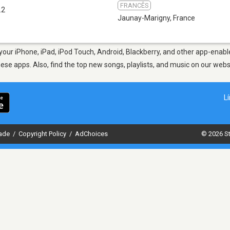
FRANCÊS
.2
Jaunay-Marigny
,
France
our iPhone, iPad, iPod Touch, Android, Blackberry, and other app-enable
hese apps. Also, find the top new songs, playlists, and music on our webs
L
dade
/
Copyright Policy
/
AdChoices
© 2026 St