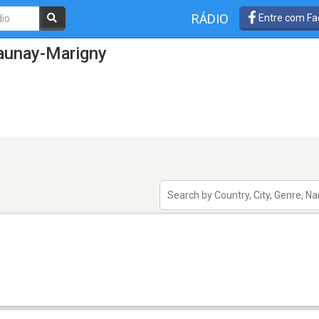
RÁDIO
Entre com Fa
aunay-Marigny