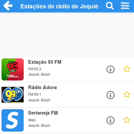
Estações de rádio de Jequié - Ouça Onli
Estação 93 FM
FM 93.3
Jequié, Brazil
Rádio Adora
FM 99.1
Jequié, Brazil
Sertaneja FM
Web
Jequié, Brazil