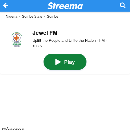
Nigeria
>
Gombe State
>
Gombe
Jewel FM
Uplift the People and Unite the Nation · FM ·
103.5
Play
Gêneros