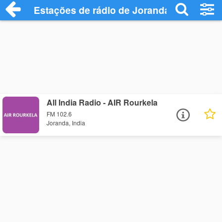
Estações de rádio de Joranda - Ouça Onl
All India Radio - AIR Rourkela
FM 102.6
Joranda, India