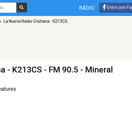
RÁDIO
Entre com Fa
»
La Nueva Radio Cristiana - K213CS
na - K213CS
- FM 90.5 - Mineral
eatures